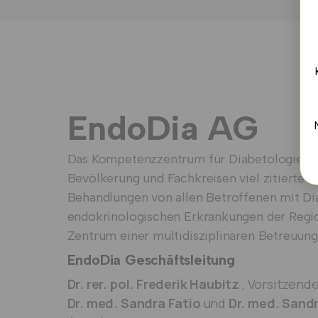
EndoDia AG
Das Kompetenzzentrum für Diabetologie und
Bevölkerung und Fachkreisen viel zitierte er
Behandlungen von allen Betroffenen mit Di
endokrinologischen Erkrankungen der Regio
Zentrum einer multidisziplinären Betreuung
EndoDia Geschäftsleitung
Dr. rer. pol. Frederik Haubitz
, Vorsitzend
Dr. med. Sandra Fatio
und
Dr. med. Sandr