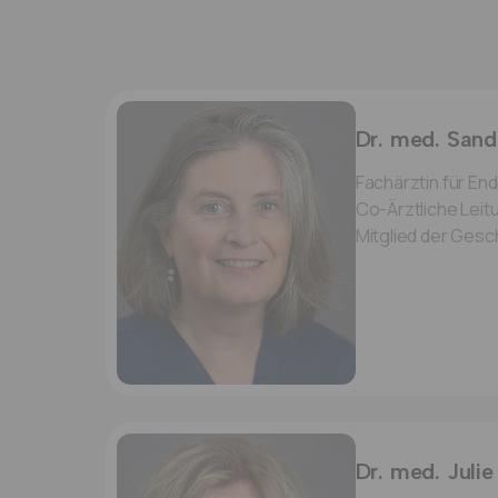
Dr. med. Sand
Fachärztin für End
Co-Ärztliche Leit
Mitglied der Gesc
Dr. med. Juli