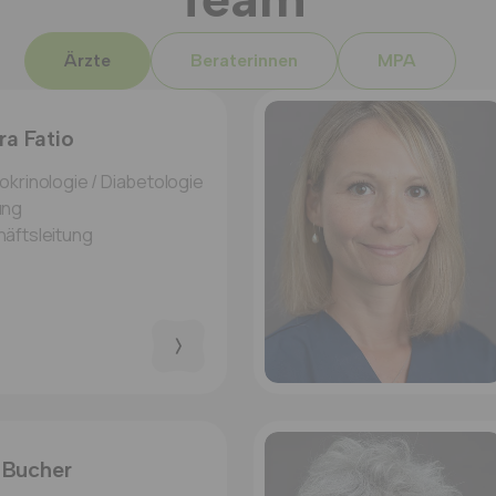
Ärzte
Beraterinnen
MPA
ra Fatio
okrinologie / Diabetologie
ung
häftsleitung
e Bucher