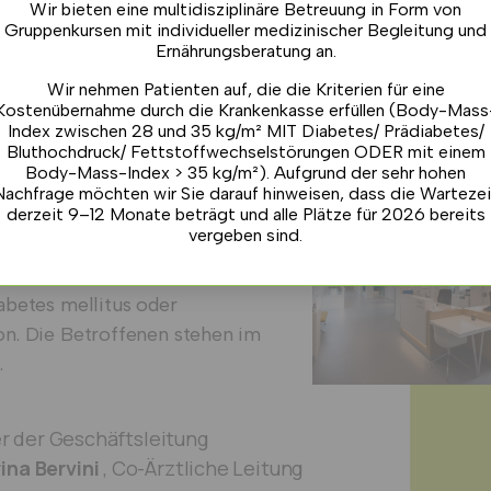
Wir bieten eine multidisziplinäre Betreuung in Form von
Gruppenkursen mit individueller medizinischer Begleitung und
Ernährungsberatung an.
Wir nehmen Patienten auf, die die Kriterien für eine
Kostenübernahme durch die Krankenkasse erfüllen (Body-Mass
Index zwischen 28 und 35 kg/m² MIT Diabetes/ Prädiabetes/
Bluthochdruck/ Fettstoffwechselstörungen ODER mit einem
Body-Mass-Index > 35 kg/m²). Aufgrund der sehr hohen
Nachfrage möchten wir Sie darauf hinweisen, dass die Wartezei
derzeit 9–12 Monate beträgt und alle Plätze für 2026 bereits
vergeben sind.
 Endokrinologie ist die in
ste Adresse für interdisziplinäre
abetes mellitus oder
n. Die Betroffenen stehen im
.
er der Geschäftsleitung
ina Bervini
, Co-Ärztliche Leitung