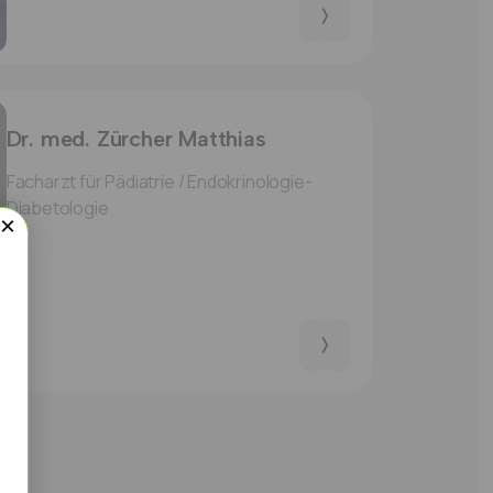
Dr. med. Zürcher Matthias
Facharzt für Pädiatrie / Endokrinologie-
Diabetologie
×