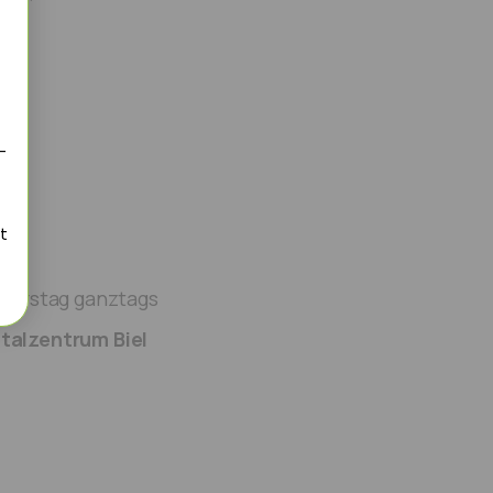
-
t
nerstag ganztags
talzentrum Biel