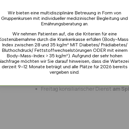
Sprachen
Deutsch
Wir bieten eine multidisziplinäre Betreuung in Form von
Gruppenkursen mit individueller medizinischer Begleitung und
Französisch
Ernährungsberatung an.
Italienisch
Wir nehmen Patienten auf, die die Kriterien für eine
Kostenübernahme durch die Krankenkasse erfüllen (Body-Mass
Englisch
Index zwischen 28 und 35 kg/m² MIT Diabetes/ Prädiabetes/
Bluthochdruck/ Fettstoffwechselstörungen ODER mit einem
Rumänisch
Body-Mass-Index > 35 kg/m²). Aufgrund der sehr hohen
Nachfrage möchten wir Sie darauf hinweisen, dass die Wartezei
Spanisch
derzeit 9–12 Monate beträgt und alle Plätze für 2026 bereits
Präsenz im EndoDia Centre
vergeben sind.
Montag Vormittag, Dienstag und Don
Freitag konsiliarischer Dienst
am Spi