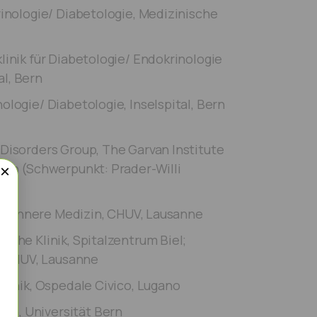
inologie/ Diabetologie, Medizinische
linik für Diabetologie/ Endokrinologie
l, Bern
ologie/ Diabetologie, Inselspital, Bern
Disorders Group, The Garvan Institute
lien (Schwerpunkt: Prader-Willi
×
für Innere Medizin, CHUV, Lausanne
sche Klinik, Spitalzentrum Biel;
n, CHUV, Lausanne
Klinik, Ospedale Civico, Lugano
in, Universität Bern