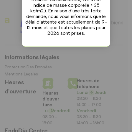
indice de masse corporelle > 35
kg/m2). En raison d’une très forte
demande, nous vous informons que le
délai d’attente est actuellement de 9-
12 mois et que toutes les places pour
2026 sont prises.
Informations légales
Protection Des Données
Mentions Légales
Heures de
Heures
téléphone
d'ouverture
Lundi
Jeudi
Heures
d'ouver
08:30 – 11:30
ture
14:00 – 17:00
Lundi
Vendredi
Vendredi
08:00 –
08:30 – 11:30
18:00
14h00 – 16h00
EndoDia Centre