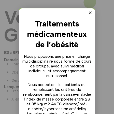
Véronique
×
Traitements
Girod
médicamenteux
de l’obésité
BSc BFH en nutrition et diététique
Nous proposons une prise en charge
Domaine d'expertise
multidisciplinaire sous forme de cours
Tous les types de diabète
de groupe, avec suivi médical
individuel, et accompagnement
Obésité
nutritionnel.
Gériatrie
Nous acceptons les patients qui
Langues
remplissent les critères de
Français
remboursement par la caisse-maladie
(index de masse corporelle entre 28
Allemand
et 35 kg/ m2 AVEC diabète/ pré-
diabète/ hypertension artérielle/
troubles du cholestérol, OU avec