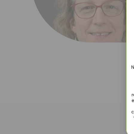
N
r
e
c