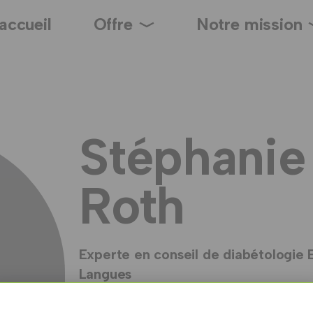
accueil
Offre
Notre mission
Stéphanie 
Roth
Experte en conseil de diabétologie 
Langues
Allemand