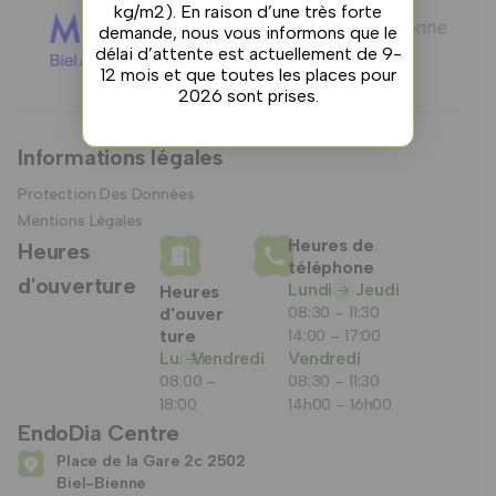
kg/m2). En raison d’une très forte
demande, nous vous informons que le
délai d’attente est actuellement de 9-
12 mois et que toutes les places pour
2026 sont prises.
Informations légales
Protection Des Données
Mentions Légales
Heures de
Heures
téléphone
d'ouverture
Lundi
Jeudi
Heures
d'ouver
08:30 – 11:30
ture
14:00 – 17:00
Lundi
Vendredi
Vendredi
08:00 –
08:30 – 11:30
18:00
14h00 – 16h00
EndoDia Centre
Place de la Gare 2c 2502
Biel-Bienne