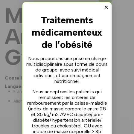
Manon
×
Traitements
Amstutz
médicamenteux
de l’obésité
Gyger
Nous proposons une prise en charge
multidisciplinaire sous forme de cours
de groupe, avec suivi médical
individuel, et accompagnement
Conseillère en diabétologie en formation
nutritionnel.
Langues
Français
Nous acceptons les patients qui
remplissent les critères de
Allemand
remboursement par la caisse-maladie
(index de masse corporelle entre 28
et 35 kg/ m2 AVEC diabète/ pré-
diabète/ hypertension artérielle/
troubles du cholestérol, OU avec
indice de masse corporelle > 35