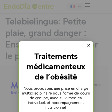
#
Pulsations,
Telebielingue: Petite
plaie, grand danger :
Ensemble pour soigner
×
le pied diabétique
Traitements
médicamenteux
de l’obésité
Nous proposons une prise en charge
multidisciplinaire sous forme de cours
de groupe, avec suivi médical
individuel, et accompagnement
nutritionnel.