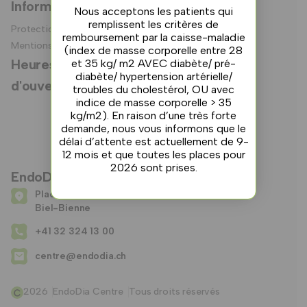
Informations légales
Nous acceptons les patients qui
remplissent les critères de
Protection Des Données
remboursement par la caisse-maladie
Mentions Légales
(index de masse corporelle entre 28
Heures de
Heures
et 35 kg/ m2 AVEC diabète/ pré-
téléphone
diabète/ hypertension artérielle/
d'ouverture
Lundi
Jeudi
troubles du cholestérol, OU avec
Heures
indice de masse corporelle > 35
d'ouver
08:30 – 11:30
kg/m2). En raison d’une très forte
ture
14:00 – 17:00
demande, nous vous informons que le
Lundi
Vendredi
Vendredi
délai d’attente est actuellement de 9-
08:00 –
08:30 – 11:30
12 mois et que toutes les places pour
18:00
14h00 – 16h00
2026 sont prises.
EndoDia Centre
Place de la Gare 2c 2502
Biel-Bienne
+41 32 324 13 00
centre@endodia.ch
2026
EndoDia Centre
Tous droits réservés